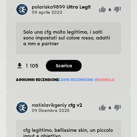
polariska9899
Ultra Legit
6
09
Aprile
2023
Solo una cfg molto legittima, i salti
sono impostati sul colore rosso, adatti
a mm e partner
1 105
Scarica
AGGIUNGI RECENSIONE
LEGGI RECENSIONI:
0
SEGNALA
rostislavikgeniy
cfg v2
6
09
Dicembre
2025
cfg legittimo, bellissime skin, un piccolo
input e obiettivo