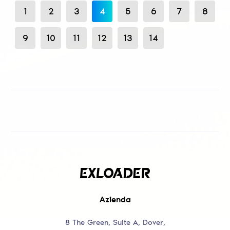
1
2
3
4
5
6
7
8
9
10
11
12
13
14
Azienda
8 The Green, Suite A, Dover,