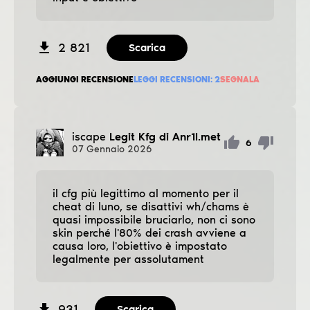
2 821
Scarica
AGGIUNGI RECENSIONE
LEGGI RECENSIONI:
2
SEGNALA
iscape
Legit Kfg di Anr1l.met
6
07
Gennaio
2026
il cfg più legittimo al momento per il
cheat di luno, se disattivi wh/chams è
quasi impossibile bruciarlo, non ci sono
skin perché l'80% dei crash avviene a
causa loro, l'obiettivo è impostato
legalmente per assolutament
931
Scarica