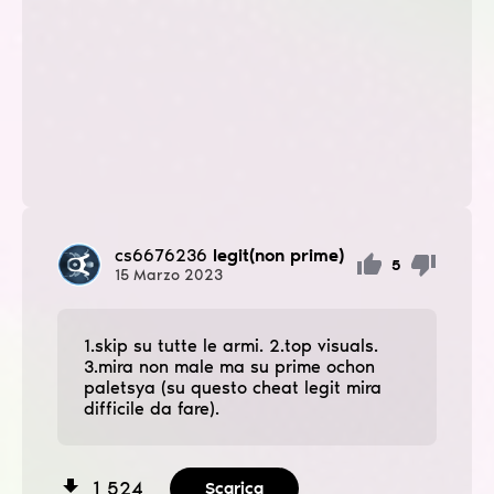
cs6676236
legit(non prime)
5
15
Marzo
2023
1.ѕkip su tutte le armi. 2.top visuals.
3.mira non male ma su prime ochon
paletsya (su questo cheat legit mira
difficile da fare).
1 524
Scarica