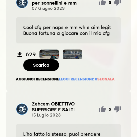
per sonnellini e mm
5
07
Giugno
2023
Cool cfg per naps e mm wh è aim legit
Buona fortuna a giocare con il mio cfg
629
Scarica
AGGIUNGI RECENSIONE
LEGGI RECENSIONI:
0
SEGNALA
Zehcem
OBIETTIVO
SUPERIORE E SALTI
5
15
Luglio
2023
L'ho fatto io stesso, puoi prendere