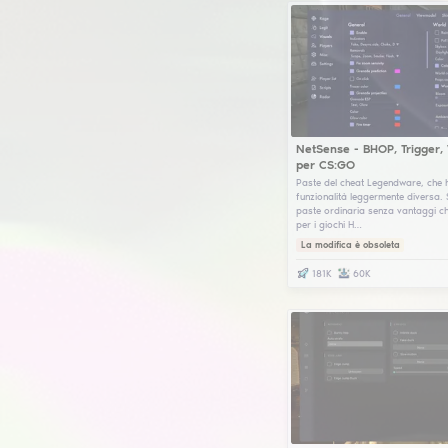
Ay
aim
CS
Ten
che
con
ha 
La