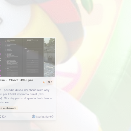
 decorerà il tuo gioco e lo renderà molto più interessante, perché le sk
o delle skin predefinite standard! CSGO Wallhack (aka wh) ti permetterà 
go tramite console, e bhop (bunnyhop) - saltare sulla mappa con strafin
e su qualsiasi hvh server in cs go e soprattutto - senza usare cheat c
icuri e gratuiti, qual è il senso di aspettare se puoi scaricare hacks p
rniti con cfg, quindi puoi semplicemente dimenticare la frase scaricar