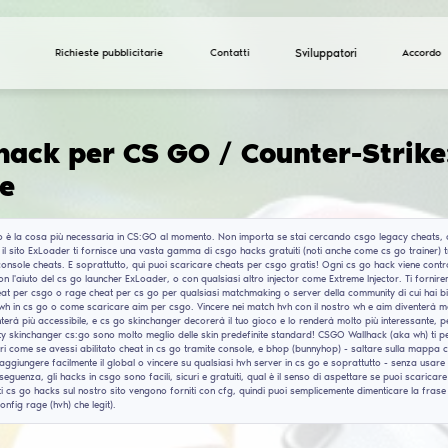
Richieste pubblicitarie
Cheat e hack per CS 
Offensive
Cheat per cs go è la cosa più necessaria in CS:GO al 
version cheats, il sito ExLoader ti fornisce una vasta 
skinchanger e console cheats. E soprattutto, qui puoi s
puoi eseguirli con l'aiuto del cs go launcher ExLoader, o
voglia: legit cheat per csgo o rage cheat per cs go pe
come abilitare wh in cs go o come scaricare aim per csg