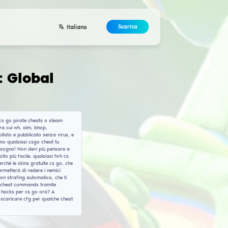
Sviluppatori
Contatti
Accordo
GO / Counter-Strike: G
momento. Non importa se stai cercando csgo legacy cheats, cs go pira
gamma di csgo hacks gratuiti (noti anche come cs go trainer) tra cui wh
caricare cheats per csgo gratis! Ogni cs go hack viene controllato e pu
 con qualsiasi altro injector come Extreme Injector. Ti forniremo qualsi
r qualsiasi matchmaking o server della community di cui hai bisogno! N
o. Vincere nei match hvh con il nostro wh e aim diventerà molto più fac