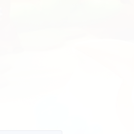
Seaside
- CSGO
2.5
yChanger
CS:GO, creato nello stile del menu del
r-Strike: Source. Sì, sì, il changer è
llo stile del menu di un altro gioco. A
 è obsoleta
27K
0TheSpy