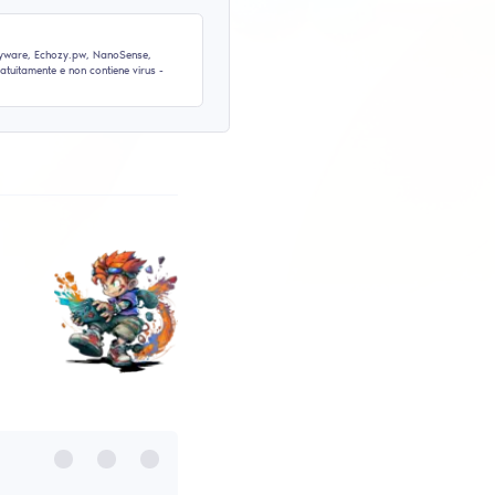
4
5
6
7
8
9