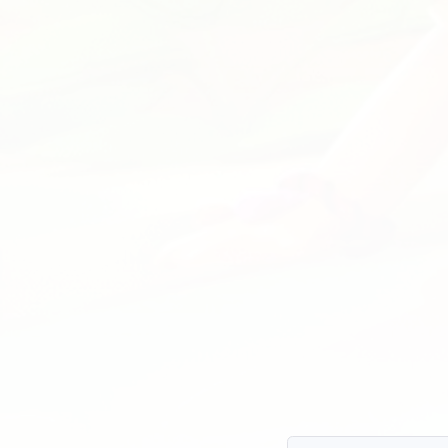
Qua
mo
Qua
tro
load
que
La