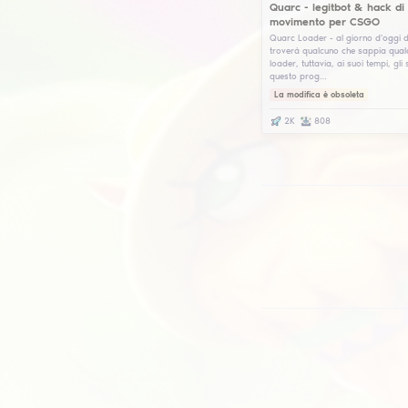
Ne
pe
Pas
fun
pas
per
La