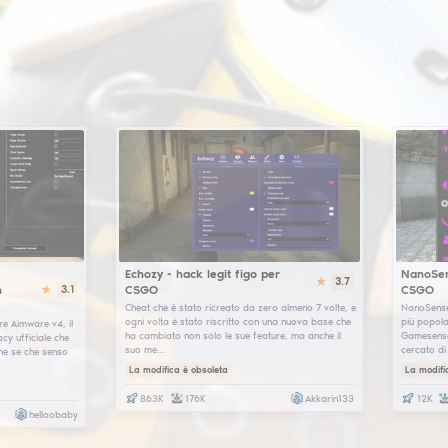
go server diventerà più accessibile, e cs go skinchanger
ottieni con l'utility skinchanger cs:go sono molto megli
attraverso i muri come se avessi abilitato cheat in cs 
permetterà di raggiungere facilmente il global o vincer
console! Di conseguenza, gli hacks in csgo sono facili, s
proposito, molti cs go hacks sul nostro sito vengono fo
(forniamo sia config rage (hvh) che legit).