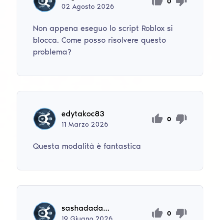
0
02
Agosto
2026
Non appena eseguo lo script Roblox si
blocca. Come posso risolvere questo
problema?
edytakoc83
0
11
Marzo
2026
Questa modalità è fantastica
sashadada22
0
19
Giugno
2026