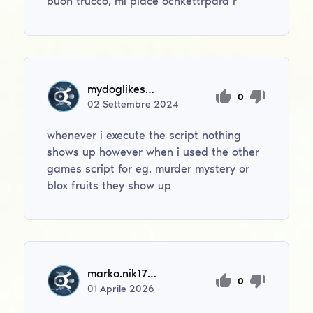
buon trucco, mi piace ochkettrpara r
mydoglikestoeatfood
0
02
Settembre
2024
whenever i execute the script nothing
shows up however when i used the other
games script for eg. murder mystery or
blox fruits they show up
marko.nik1704
0
01
Aprile
2026