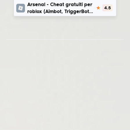
Arsenal
Arsenal - Cheat gratuiti per
4.5
roblox (Aimbot, TriggerBot,
Bhop) | VyleraHub -
VexilusHub