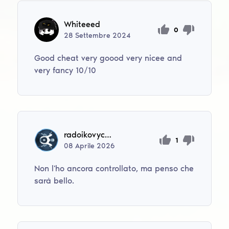
Whiteeed
0
28
Settembre
2024
Good cheat very goood very nicee and
very fancy 10/10
radoikovychroman
1
08
Aprile
2026
Non l'ho ancora controllato, ma penso che
sarà bello.