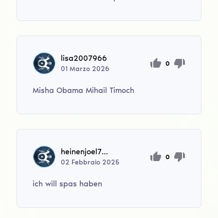
lisa2007966
0
01
Marzo
2026
Misha Obama Mihail Timoch
heinenjoel797
0
02
Febbraio
2025
ich will spas haben