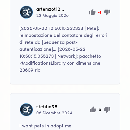
artemzot12112012
-1
22
Maggio
2026
[2026-05-22 10:50:15.362338 | Rete]:
reimpostazione del contatore degli errori
di rete da [Sequenza post-
autenticazione]... [2026-05-22
10:50:15.055273 | Network]: pacchetto
<ModificationsLibrary con dimensione
23639 ric
stefifia98
0
06
Dicembre
2024
I want pets in adopt me