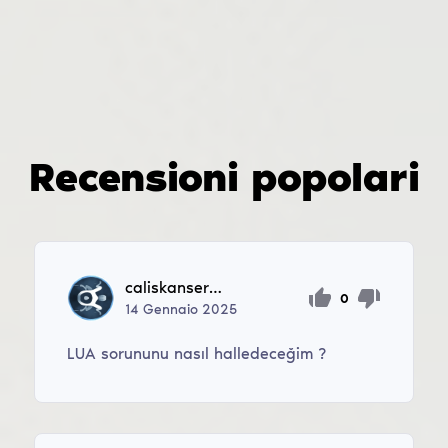
Recensioni popolari
caliskanserkan256
0
14
Gennaio
2025
LUA sorununu nasıl halledeceğim ?