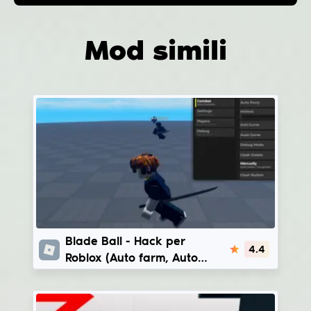
Mod simili
Blade Ball
Blade Ball - Hack per
4.4
Roblox (Auto farm, Auto
Parry, God Spam) | Bedol
Hub - VyleraHub