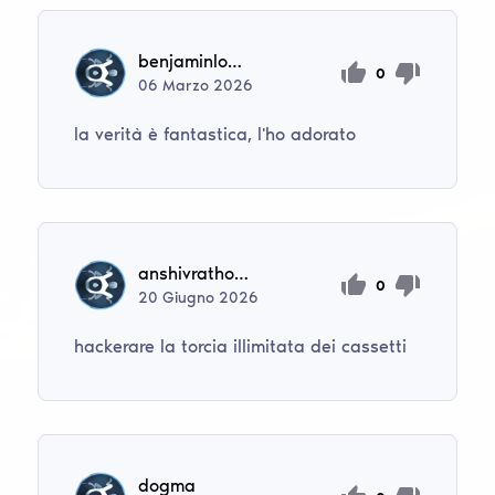
benjaminloyarte28
0
06
Marzo
2026
la verità è fantastica, l'ho adorato
anshivrathore84
0
20
Giugno
2026
hackerare la torcia illimitata dei cassetti
dogma