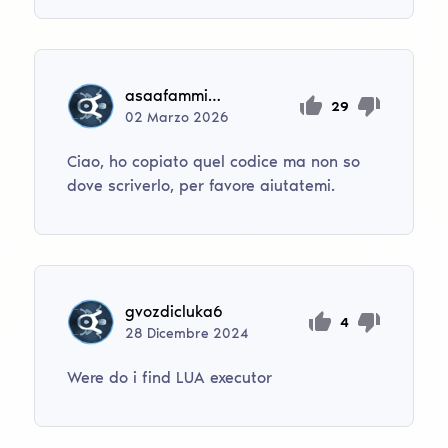
asaafammine
29
02
Marzo
2026
Ciao, ho copiato quel codice ma non so
dove scriverlo, per favore aiutatemi.
gvozdicluka6
4
28
Dicembre
2024
Were do i find LUA executor