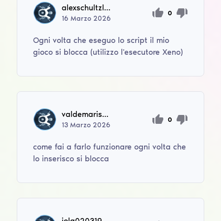
alexschultzlarsen
0
16
Marzo
2026
Ogni volta che eseguo lo script il mio
gioco si blocca (utilizzo l'esecutore Xeno)
valdemarisak962
0
13
Marzo
2026
come fai a farlo funzionare ogni volta che
lo inserisco si blocca
jola02031994