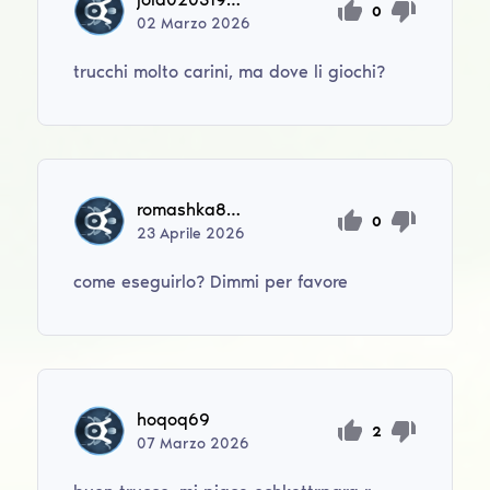
0
02
Marzo
2026
trucchi molto carini, ma dove li giochi?
romashka8102008
0
23
Aprile
2026
come eseguirlo? Dimmi per favore
hoqoq69
2
07
Marzo
2026