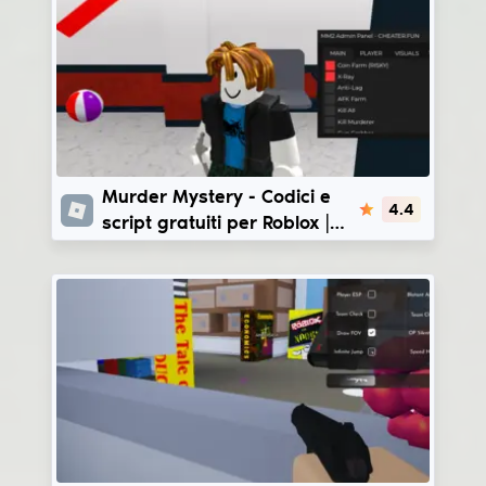
Murder Mystery
Murder Mystery - Codici e
4.4
script gratuiti per Roblox |
Eclipse Hub - Echelon