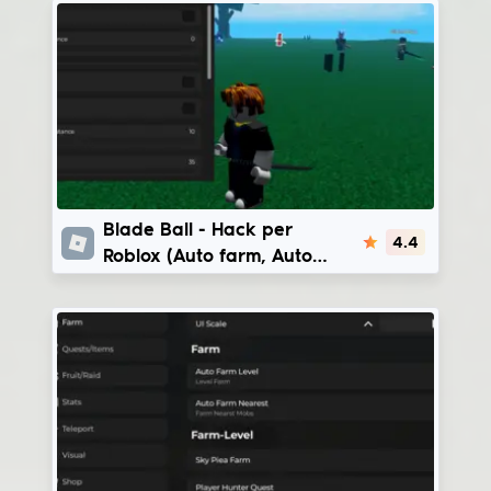
Blade Ball
Blade Ball - Hack per
4.4
Roblox (Auto farm, Auto
Parry, God Spam) | Bedol
Hub - VyleraHub