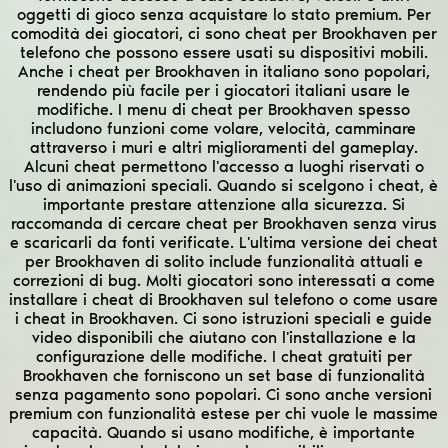
oggetti di gioco senza acquistare lo stato premium. Per
comodità dei giocatori, ci sono cheat per Brookhaven per
telefono che possono essere usati su dispositivi mobili.
Anche i cheat per Brookhaven in italiano sono popolari,
rendendo più facile per i giocatori italiani usare le
modifiche. I menu di cheat per Brookhaven spesso
includono funzioni come volare, velocità, camminare
attraverso i muri e altri miglioramenti del gameplay.
Alcuni cheat permettono l'accesso a luoghi riservati o
l'uso di animazioni speciali. Quando si scelgono i cheat, è
importante prestare attenzione alla sicurezza. Si
raccomanda di cercare cheat per Brookhaven senza virus
e scaricarli da fonti verificate. L'ultima versione dei cheat
per Brookhaven di solito include funzionalità attuali e
correzioni di bug. Molti giocatori sono interessati a come
installare i cheat di Brookhaven sul telefono o come usare
i cheat in Brookhaven. Ci sono istruzioni speciali e guide
video disponibili che aiutano con l'installazione e la
configurazione delle modifiche. I cheat gratuiti per
Brookhaven che forniscono un set base di funzionalità
senza pagamento sono popolari. Ci sono anche versioni
premium con funzionalità estese per chi vuole le massime
capacità. Quando si usano modifiche, è importante