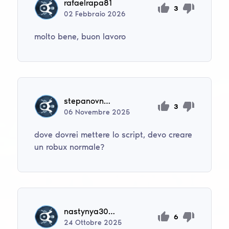
rafaelrapa81
3
02
Febbraio
2026
molto bene, buon lavoro
stepanovnagalina07
3
06
Novembre
2025
dove dovrei mettere lo script, devo creare
un robux normale?
nastynya3008
6
24
Ottobre
2025