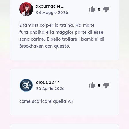
xxpurnacireiss
5
04
Maggio
2026
È fantastico per la traina. Ha molte
funzionalità e la maggior parte di esse
sono carine. È bello trollare i bambini di
Brookhaven con questo.
c16003244
8
26
Aprile
2026
come scaricare quella A?