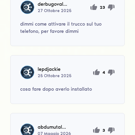
derbugovaleksandr571
23
27
Ottobre
2025
dimmi come attivare il trucco sul tuo
telefono, per favore dimmi
lepdjackie
4
25
Ottobre
2025
cosa fare dopo averlo installato
abdumutalasanali
3
07
Maggio
2026