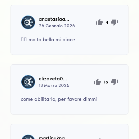
anastasiaantipenko
4
26
Gennaio
2026
👍🏽 molto bello mi piace
elizaveta00542
15
13
Marzo
2026
come abilitarlo, per favore dimmi
martinuknatalia70