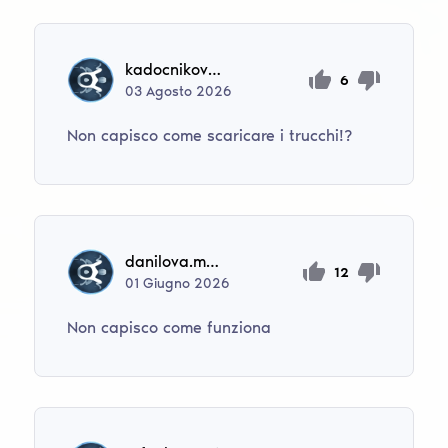
kadocnikovanastya40
6
03
Agosto
2026
Non capisco come scaricare i trucchi!?
danilova.marin1962
12
01
Giugno
2026
Non capisco come funziona