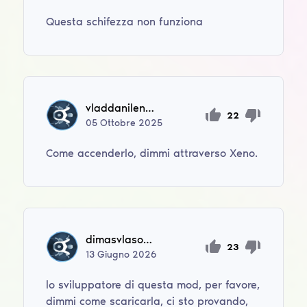
Questa schifezza non funziona
vladdanilenkoboom
22
05
Ottobre
2025
Come accenderlo, dimmi attraverso Xeno.
dimasvlasov9326
23
13
Giugno
2026
lo sviluppatore di questa mod, per favore,
dimmi come scaricarla, ci sto provando,