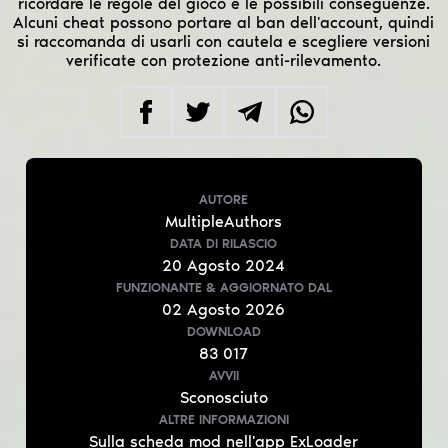
ricordare le regole del gioco e le possibili conseguenze.
Alcuni cheat possono portare al ban dell'account, quindi
si raccomanda di usarli con cautela e scegliere versioni
verificate con protezione anti-rilevamento.
AUTORE
MultipleAuthors
DATA DI RILASCIO
20
Agosto
2024
FUNZIONANTE & AGGIORNATO
DAL
02
Agosto
2026
DOWNLOAD
83 017
AVVII
Sconosciuto
ALTRE INFORMAZIONI
Sulla scheda mod nell'app ExLoader