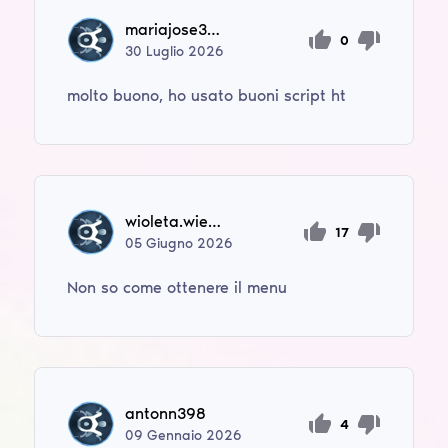
mariajose30880
0
30
Luglio
2026
molto buono, ho usato buoni script ht
wioleta.wieczorek
17
05
Giugno
2026
Non so come ottenere il menu
antonn398
4
09
Gennaio
2026