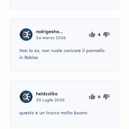
rodrigeshacker20
4
24
Marzo
2026
Non lo so, non vuole caricare il pannello
in Roblox
heldzolika
0
29
Luglio
2026
questo è un trucco molto buono