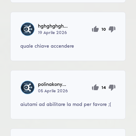
hghghghgh110
10
19
Aprile
2026
quale chiave accendere
polinakonyseva21
14
05
Aprile
2026
aiutami ad abilitare la mod per favore ;(