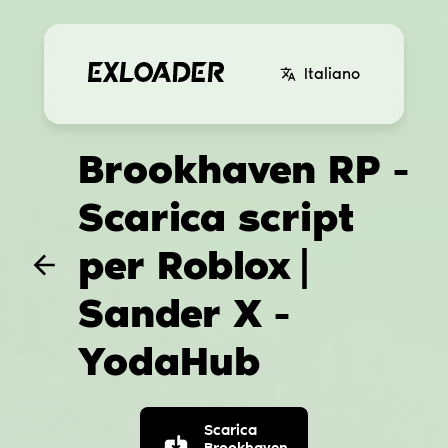
Italiano
Brookhaven RP -
Scarica script
per Roblox
|
Sander X -
YodaHub
Scarica
Brookhaven