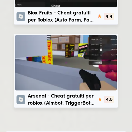
Blox Fruits
Blox Fruits - Cheat gratuiti
4.4
per Roblox (Auto Farm, Fast
Attack) | Redz Hub -
AppleHub
Arsenal
Arsenal - Cheat gratuiti per
4.5
roblox (Aimbot, TriggerBot,
Bhop) | VyleraHub -
VexilusHub