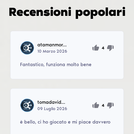
Recensioni popolari
atamanmoroz
4
10
Marzo
2026
Fantastico, funziona molto bene
tomadavide22
4
09
Luglio
2026
è bello, ci ho giocato e mi piace davvero