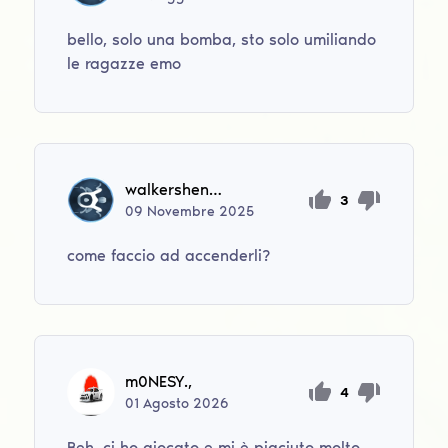
bello, solo una bomba, sto solo umiliando
le ragazze emo
walkershenry137
3
09
Novembre
2025
come faccio ad accenderli?
m0NESY.,
4
01
Agosto
2026
Beh, ci ho giocato e mi è piaciuto molto