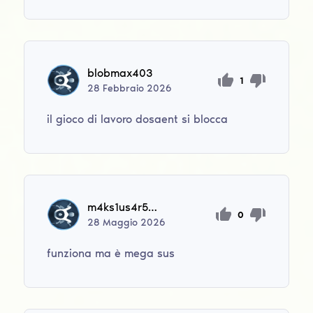
blobmax403
1
28
Febbraio
2026
il gioco di lavoro dosaent si blocca
m4ks1us4r54l4
0
28
Maggio
2026
funziona ma è mega sus