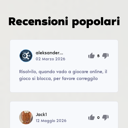
Recensioni popolari
aleksanderkazbierowicz
5
02
Marzo
2026
Risolvilo, quando vado a giocare online, il
gioco si blocca, per favore correggilo
Jack1
0
12
Maggio
2026