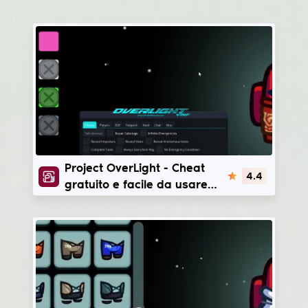
ProjectOverLight
Project OverLight - Cheat
4.4
gratuito e facile da usare
per Among Us