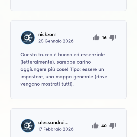
nickxon1
16
25
Gennaio
2026
Questo trucco è buono ed essenziale
(letteralmente), sarebbe carino
aggiungere più cose! Tipo: essere un
impostore, una mappa generale (dove
vengono mostrati tutti).
alessandroianni15
40
17
Febbraio
2026