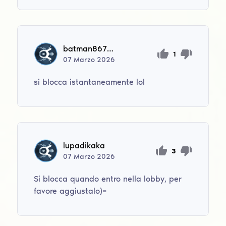
batman86724
1
07
Marzo
2026
si blocca istantaneamente lol
lupadikaka
3
07
Marzo
2026
Si blocca quando entro nella lobby, per
favore aggiustalo)=