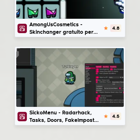
AmongUsCosmetics
AmongUsCosmetics -
4.8
Skinchanger gratuito per
AmongUs
SickoMenu
SickoMenu - Radarhack,
4.5
Tasks, Doors, FakeImpostor
hack per AmongUs