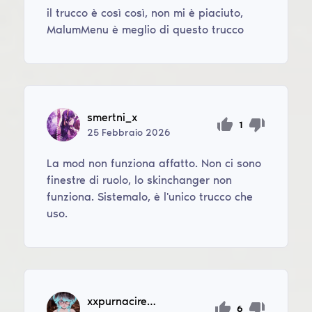
il trucco è così così, non mi è piaciuto,
MalumMenu è meglio di questo trucco
smertni_x
1
25
Febbraio
2026
La mod non funziona affatto. Non ci sono
finestre di ruolo, lo skinchanger non
funziona. Sistemalo, è l'unico trucco che
uso.
xxpurnacireiss
6