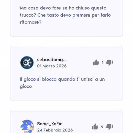
Ma cosa devo fare se ho chiuso questo
trucco? Che tasto devo premere per farlo
ritornare?
sebasdomgod
1
01
Marzo
2026
Il gioco si blocca quando ti unisci a un
gioco
Sonic_KoFie
2
24
Febbraio
2026