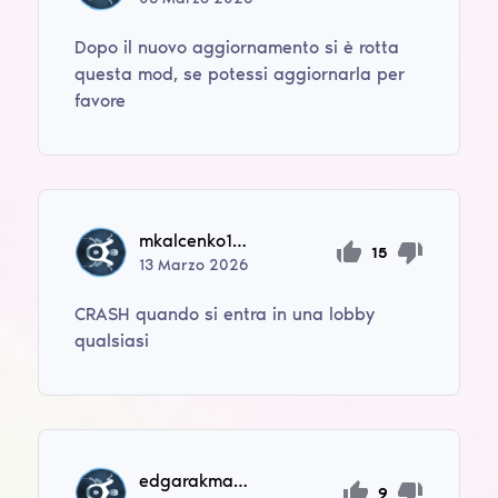
Dopo il nuovo aggiornamento si è rotta
questa mod, se potessi aggiornarla per
favore
mkalcenko179
15
13
Marzo
2026
CRASH quando si entra in una lobby
qualsiasi
edgarakmanov49
9