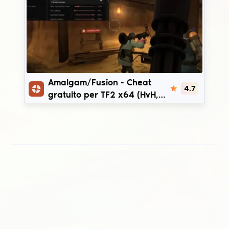
Amalgam/Fusion
Amalgam/Fusion - Cheat
4.7
gratuito per TF2 x64 (HvH,
Wallhack) + CFG | SSE2 -
AVX2 + SEH (x2 FPS + )