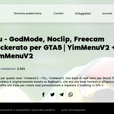
Richieste pubblicitarie
YimMenu - GodMode, 
client hackerato per
FSL, - YimMenuV2
Totale valutazioni:
2 022
4.6
Versioni disponibili per questa mod:
YimMenuV2 + FSL