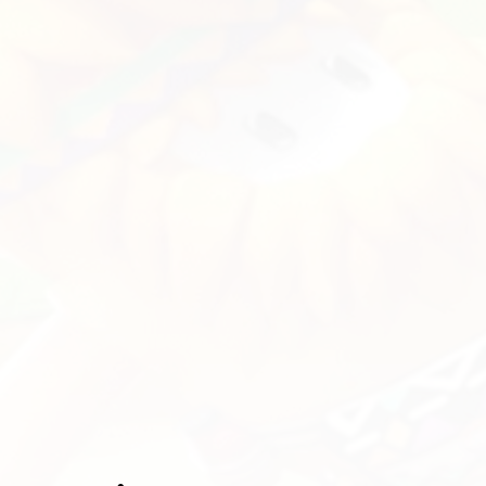
Sca
od simili