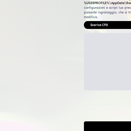
Gui
Prima
Gran
Batt
-noba
GTA5 
della
Fun
Pos
Perco
%USE
confi
pulsa