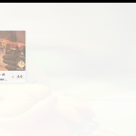
fica.
Scarica
CFG