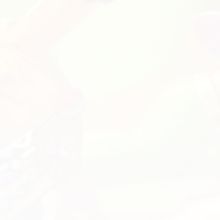
rica
YimMenuV2 (Enhanced)