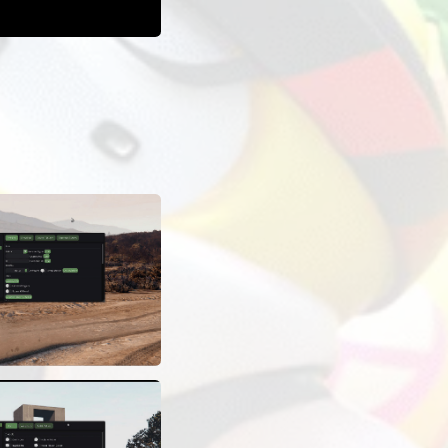
u BigBaseV2, che era una base fantastica all'epoca ma oggi
onalizzate e imparare il modding in GTA V.
OAD
AVVII
ALTRE INFORMAZIONI
2
850 635
Sulla scheda mod nell'app ExLoader