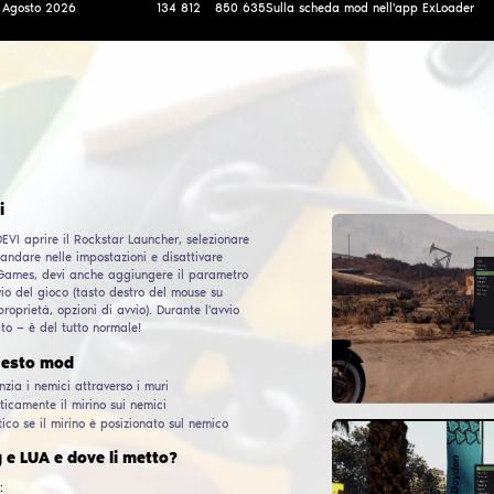
scopi educativi. YimMenu è originariamente basato s
Questo mod menu offre una base per creare mod pers
AUTORE
DATA DI RILASCIO
FUNZIONANTE & AGGIORNATO
DAL
DOWNL
YimMenu
07
Marzo
2023
01
Agosto
2026
134 81