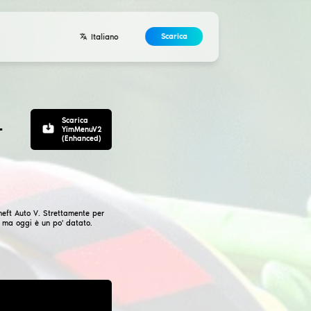
Sviluppatori
Contatti
Accordo
Noclip, Freecam
 GTA5
| YimMenuV2 +
,, YimMenuV2.
Una base di mod menu per Grand Theft Auto 