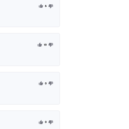
stallato di nuovo, tutti i soldi che ho ottenuto utilizzando l'
e ho